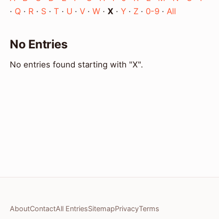
·
Q
·
R
·
S
·
T
·
U
·
V
·
W
·
X
·
Y
·
Z
·
0-9
·
All
No Entries
No entries found starting with "X".
About
Contact
All Entries
Sitemap
Privacy
Terms