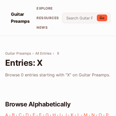
EXPLORE
Guitar
RESOURCES
Go
Preamps
NEWS
Guitar Preamps
›
All Entries
›
X
Entries: X
Browse 0 entries starting with "X" on Guitar Preamps.
Browse Alphabetically
A
·
B
·
C
·
D
·
E
·
F
·
G
·
H
·
I
·
J
·
K
·
L
·
M
·
N
·
O
·
P